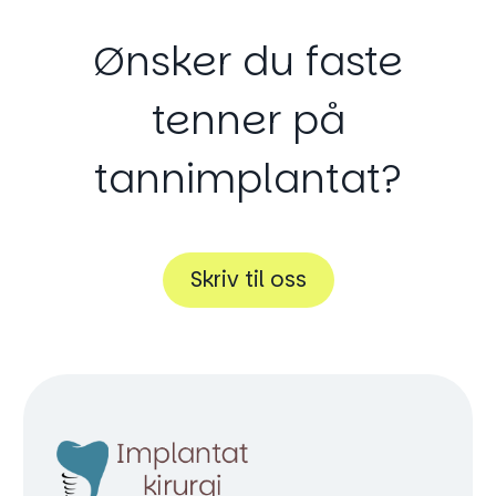
Ønsker
du
faste
tenner
på
tannimplantat?
Skriv til oss